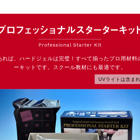
プロフェッショナル
スターターキッ
Professional Starter Kit
あれば、ハードジェルは完璧！
すべて揃ったプロ用材料
ーキットです。スクール教材にも最適です。
UVライトは含ま