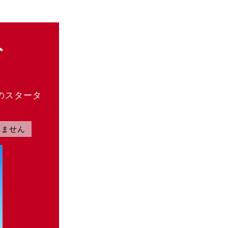
ト
のスタータ
れません