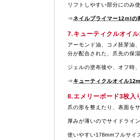
リフトしやすい部分にのみ
⇒
ネイルプライマー12ｍlの
7.キューティクルオイル
アーモンド油、コメ胚芽油
分が配合された、爪先の保
ジェルの塗布後や、オフ時
⇒
キューティクルオイル12
8.エメリーボード3枚
爪の形を整えたり、表面を
厚みが薄いのでサイドライ
使いやすい178mmフルサ