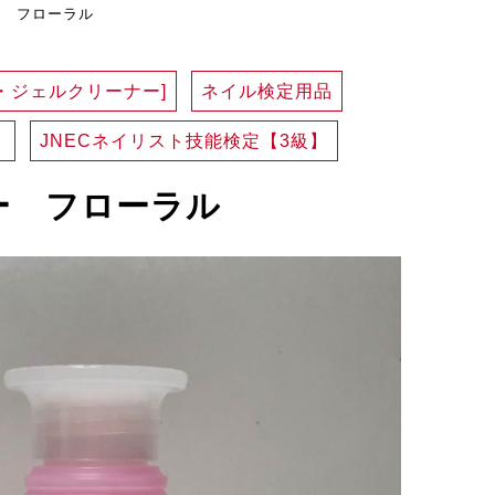
ー フローラル
・ジェルクリーナー]
ネイル検定用品
】
JNECネイリスト技能検定【3級】
ー フローラル