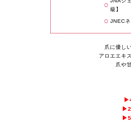
JNA
級】
JNEC
爪に優し
アロエエキ
爪や
▶
▶
▶