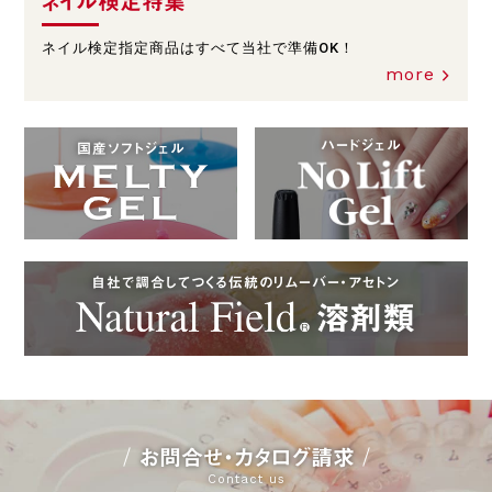
ネイル検定特集
ネイル検定指定商品はすべて当社で準備OK！
more
ハードジェル
国産ソフトジェル
自社で調合してつくる伝統のリムーバー・アセトン
お問合せ・カタログ請求
Contact us