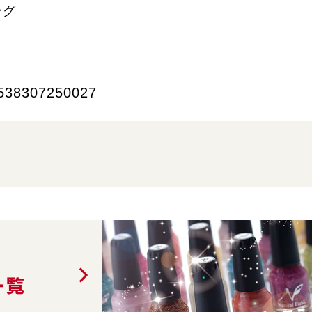
ング
538307250027
一覧