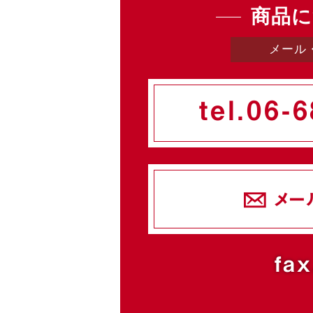
商品に
メール
tel.
06-6
メー
fax