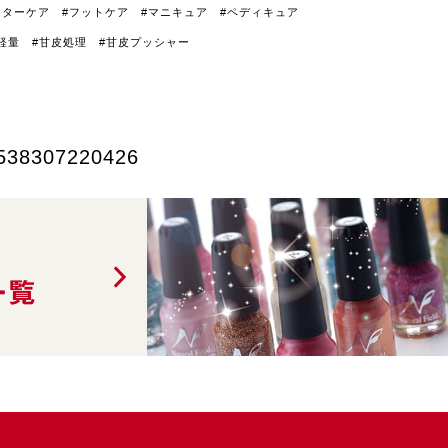
ーターケア #フットケア #マニキュア #ペディキュア
軽量 #甘皮処理 #甘皮プッシャー
538307220426
一覧