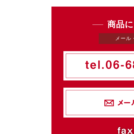
商品に
メール
tel.
06-6
メー
fax