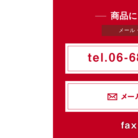
商品に
メール
tel.
06-6
メー
fax