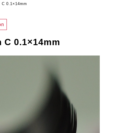
n C 0.1×14mm
on
n C 0.1×14mm