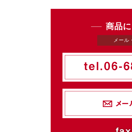
商品に
メール
tel.
06-6
メー
fax