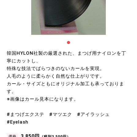
韓国HYLON社製の厳選された、まつげ用ナイロンを丁
寧にカットし、
特殊な技法でばらつきのないカールを実現。
人毛のように柔らかく自然な仕上がりです。
カール・サイズともにオリジナル加工も承っておりま
す。
※画像はカール見本になります。
#まつげエクステ #マツエク #アイラッシュ
#Eyelash
3,850円
価格
（税別3,500円）