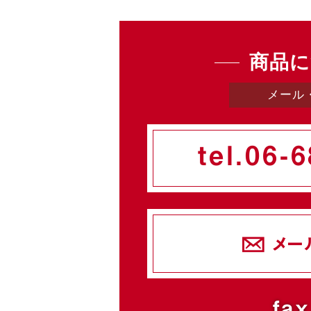
商品に
メール
tel.
06-6
メー
fax