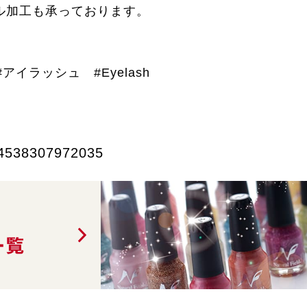
ル加工も承っております。
。
イラッシュ #Eyelash
4538307972035
一覧