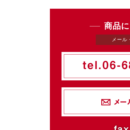
商品に
メール
tel.
06-6
メー
fax