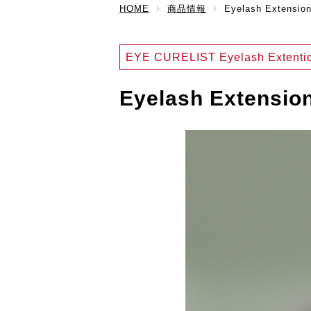
HOME
商品情報
Eyelash Extensio
EYE CURELIST Eyelash Extenti
Eyelash Extensio