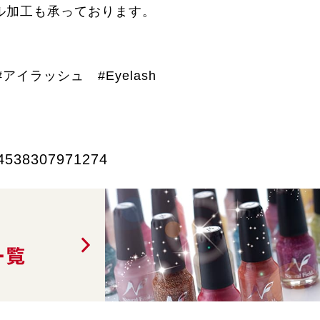
ル加工も承っております。
。
イラッシュ #Eyelash
4538307971274
一覧