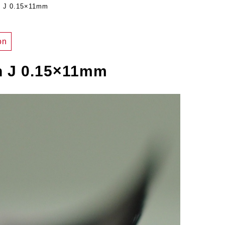
n J 0.15×11mm
on
n J 0.15×11mm