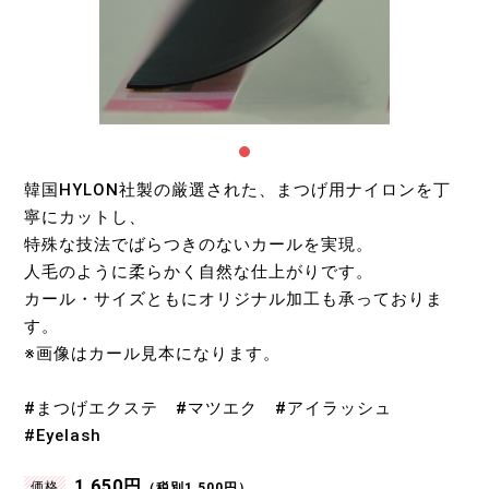
韓国HYLON社製の厳選された、まつげ用ナイロンを丁
寧にカットし、
特殊な技法でばらつきのないカールを実現。
人毛のように柔らかく自然な仕上がりです。
カール・サイズともにオリジナル加工も承っておりま
す。
※画像はカール見本になります。
#まつげエクステ #マツエク #アイラッシュ
#Eyelash
1,650円
価格
（税別1,500円）