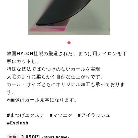
韓国HYLON社製の厳選された、まつげ用ナイロンを丁
寧にカットし、
特殊な技法でばらつきのないカールを実現。
人毛のように柔らかく自然な仕上がりです。
カール・サイズともにオリジナル加工も承っておりま
す。
※画像はカール見本になります。
#まつげエクステ #マツエク #アイラッシュ
#Eyelash
3,850円
価格
（税別3,500円）