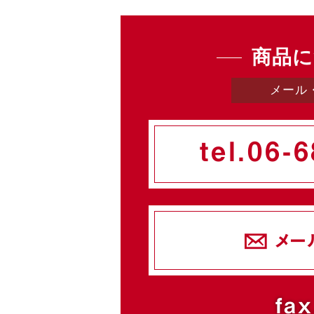
商品に
メール
tel.
06-6
メー
fax