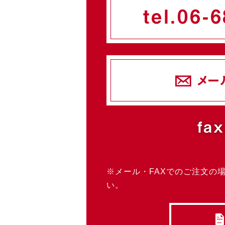
tel.
06-6
メー
fax
※メール・FAXでのご注文の
い。