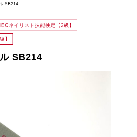
 SB214
NECネイリスト技能検定【2級】
3級】
 SB214