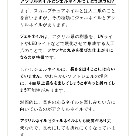
アクリルネイルとジェルネイルってどう違うの？
まず、スカルプチュアネイルとは人工爪のこと
を言いますが、その種類にジェルネイルとアク
リルネイルがあります。
は、アクリル系の樹脂を、UVライ
ジェルネイル
トやLEDライトなどで硬化させて形成する人工
爪のことで、
ツヤツヤと丸みを帯びた仕上がりに
です。
なるのが特徴
しかしジェルネイルは、
長さを出すことには向い
。やわらかいソフトジェルの場合
ていません
は、
4㎜以上長さを出してしまうとポキっと折れてし
可能性があります。
まう
対照的に、長さのあるネイルを楽しみたい方に
向いているのがアクリルネイルです。
は
アクリルネイル
ジェルネイルよりも硬度があり丈
なので、長めにしても折れにくくなっていま
夫
す。