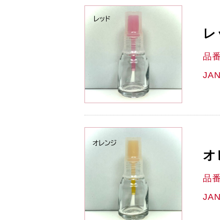
レ
品
JA
オ
品
JA