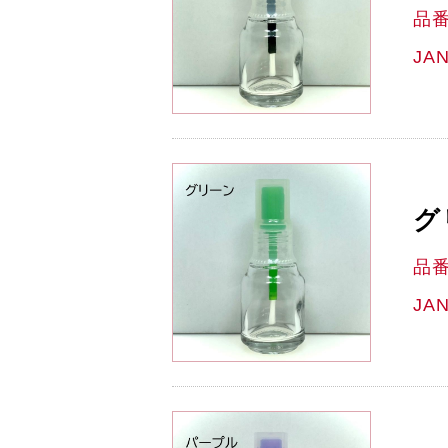
品
JA
グ
品
JA