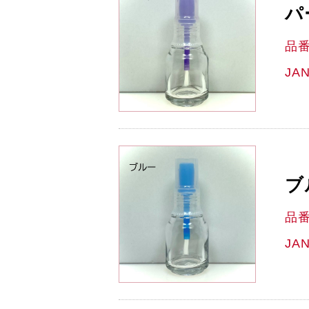
パ
品
JA
ブ
品
JA