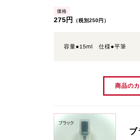
価格
275円
（税別250円）
容量●15ml 仕様●平筆
商品のカ
ブ