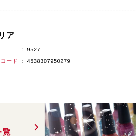
リア
番
9527
Nコード
4538307950279
一覧