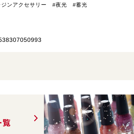
レジンアクセサリー #夜光 #蓄光
538307050993
一覧