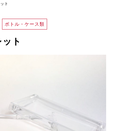
レット
ボトル・ケース類
レット