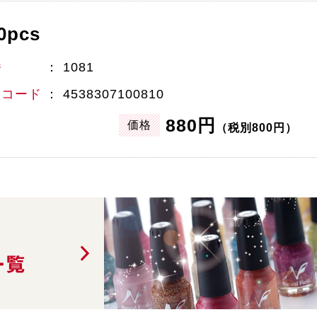
0pcs
番
1081
Nコード
4538307100810
880円
価格
（税別800円）
一覧