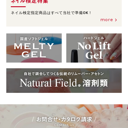
ネイル検定特集
ネイル検定指定商品はすべて当社で準備OK！
more
ハードジェル
国産ソフトジェル
自社で調合してつくる伝統のリムーバー・アセトン
お問合せ・カタログ請求
Contact us