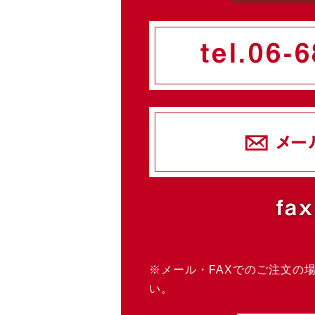
tel.
06-6
メー
fax
※メール・FAXでのご注文の
い。