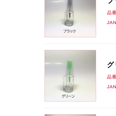
ブ
品
JA
グ
品
JA