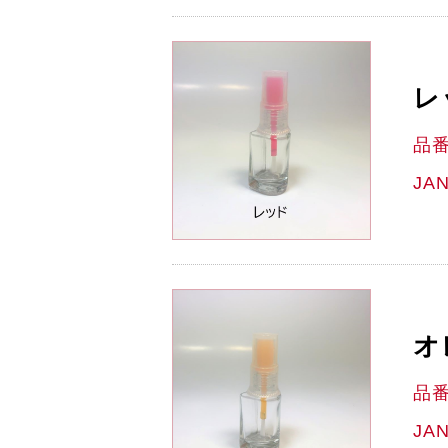
レ
品
JA
オ
品
JA