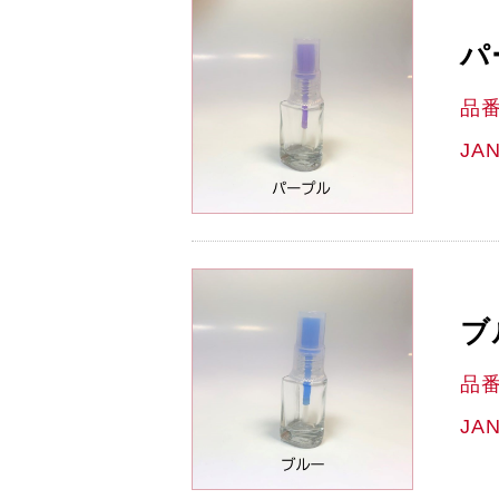
パ
品
JA
ブ
品
JA