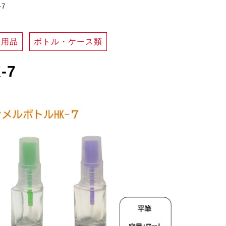
7
ア用品
ボトル・ケース類
-7