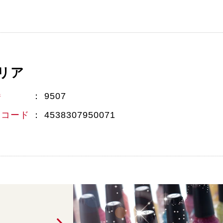
リア
番
9507
Nコード
4538307950071