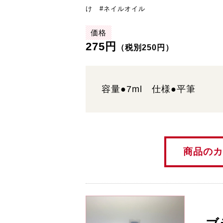
け #ネイルオイル
価格
275円
（税別250円）
容量●7ml 仕様●平筆
商品のカ