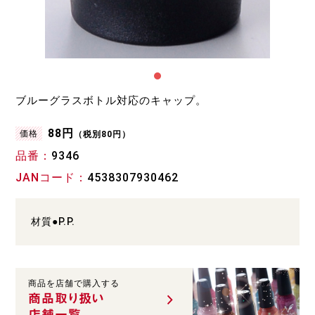
ブルーグラスボトル対応のキャップ。
88円
価格
（税別80円）
品番
9346
JANコード
4538307930462
材質●P.P.
商品を店舗で購入する
商品取り扱い
店舗一覧