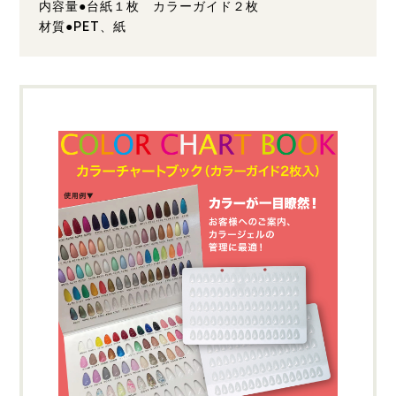
内容量●台紙１枚 カラーガイド２枚
材質●PET、紙