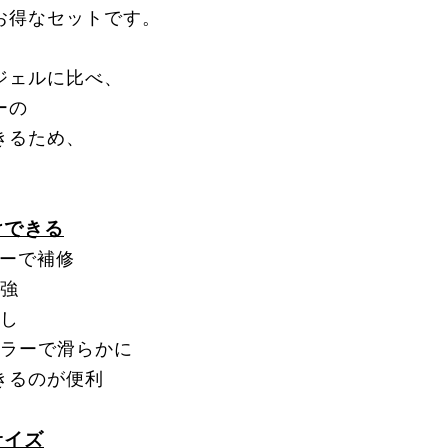
お得なセットです。
ジェルに比べ、
ーの
きるため、
！
けできる
ルーで補修
補強
出し
ィラーで滑らかに
きるのが便利
サイズ