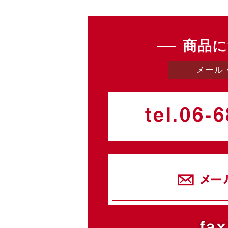
商品に
メール
tel.
06-6
メー
fax