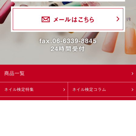
メールはこちら
fax.06-6339-8845
24時間受付
商品一覧
ネイル検定特集
ネイル検定コラム
デザインギャラリー
ネイルOEM
ネイルサロン・
ディーラー様へ
ネイルスクール様へ
選ばれる理由
商品取扱店