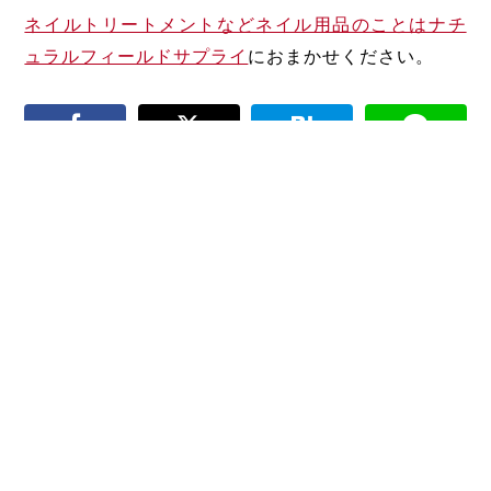
ネイルトリートメントなどネイル用品のことはナチ
ュラルフィールドサプライ
におまかせください。
ネイルドライケアの基礎知
毎日ヒールを履く女性にオ
識 | キレイな下地づくりの
ススメのフットケア方法
鉄則
関連記事