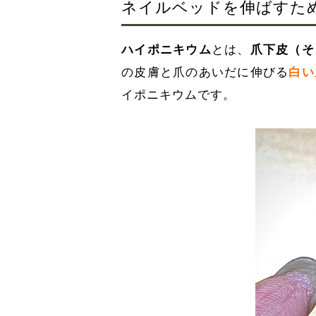
ネイルベッドを伸ばすた
ハイポニキウム
とは、
爪下皮（そ
の皮膚と爪のあいだに伸びる
白い
イポニキウムです。