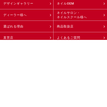
デザインギャラリー
ネイルOEM
ネイルサロン・
ディーラー様へ
ネイルスクール様へ
選ばれる理由
商品取扱店
直営店
よくあるご質問
ネイル＆コスメコラム
ニュース
会社案内
採用案内
特定商取引法に
個人情報保護方針
基づく表記
お問い合わせ・資料請求