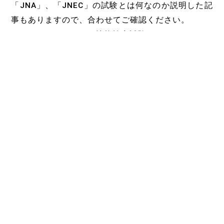
「JNA」、「JNEC」の試験とは何なのか説明した記
事もありますので、合わせてご確認ください。
→
JNAジェルネイル技能検定試験とは?
→
JNECネイリスト技能検定試験とは?
「I-NAIL-Aジェルネイル
検定3級」のテーブルセッ
ティング
関連記事